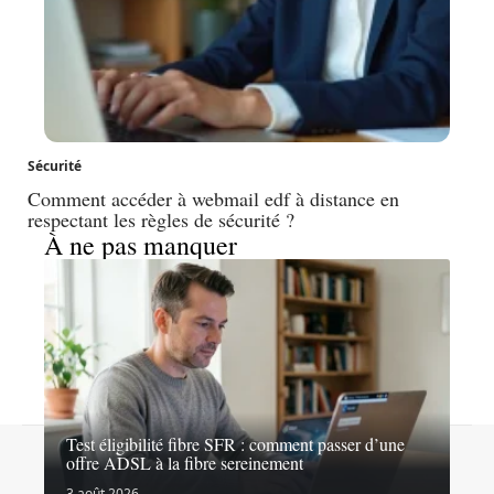
Sécurité
Comment accéder à webmail edf à distance en
respectant les règles de sécurité ?
À ne pas manquer
Test éligibilité fibre SFR : comment passer d’une
Contact
Mentions légales
Sitemap
offre ADSL à la fibre sereinement
© 2026 | concepteo.be
3 août 2026