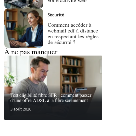
Sécurité
Comment accéder à
webmail edf à distance
en respectant les règles
de sécurité ?
À ne pas manquer
Test éligibilité fibre SFR : comment passer
d’une offre ADSL à la fibre sereinement
3 août 2026