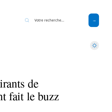
Web
irants de
t fait le buzz