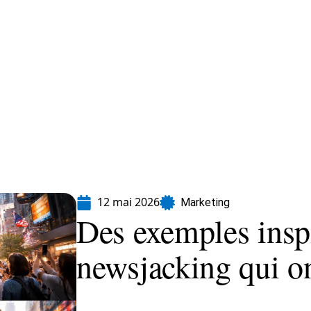
formatique
Marketing
Sécurité
SEO
12 mai 2026
Marketing
Des exemples insp
newsjacking qui on