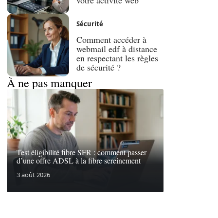
Sécurité
Comment accéder à
webmail edf à distance
en respectant les règles
de sécurité ?
À ne pas manquer
Test éligibilité fibre SFR : comment passer
d’une offre ADSL à la fibre sereinement
3 août 2026