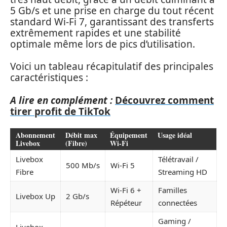
5 Gb/s et une prise en charge du tout récent
standard Wi-Fi 7, garantissant des transferts
extrêmement rapides et une stabilité
optimale même lors de pics d’utilisation.
Voici un tableau récapitulatif des principales
caractéristiques :
A lire en complément :
Découvrez comment
tirer profit de TikTok
Abonnement
Débit max
Équipement
Usage idéal
Livebox
(Fibre)
Wi-Fi
Livebox
Télétravail /
500 Mb/s
Wi-Fi 5
Fibre
Streaming HD
Wi-Fi 6 +
Familles
Livebox Up
2 Gb/s
Répéteur
connectées
Gaming /