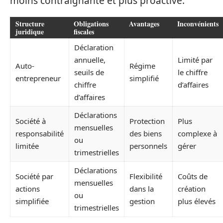
moins contraignante et plus proactive.
Structure
Obligations
Avantages
Inconvénients
juridique
fiscales
Déclaration
annuelle,
Limité par
Auto-
Régime
seuils de
le chiffre
entrepreneur
simplifié
chiffre
d’affaires
d’affaires
Déclarations
Société à
Protection
Plus
mensuelles
responsabilité
des biens
complexe à
ou
limitée
personnels
gérer
trimestrielles
Déclarations
Société par
Flexibilité
Coûts de
mensuelles
actions
dans la
création
ou
simplifiée
gestion
plus élevés
trimestrielles