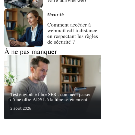
Sécurité
Comment accéder à
webmail edf à distance
en respectant les règles
de sécurité ?
À ne pas manquer
Test éligibilité fibre SFR : comment passer
d’une offre ADSL à la fibre sereinement
3 août 2026