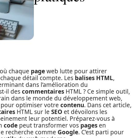
e où chaque
page
web lutte pour attirer
 chaque détail compte. Les
balises HTML
,
erminant dans l’amélioration du
st-il des
commentaires
HTML ? Ce simple outil,
rrain dans le monde du développement web,
 pour optimiser votre
contenu
. Dans cet article,
aires
HTML sur le
SEO
et dévoilons les
leinement leur potentiel. Préparez-vous à
en
code
peut transformer vos
pages
en
e recherche comme
Google
. C’est parti pour