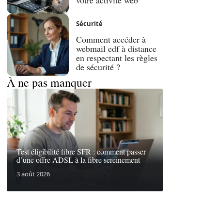
Sécurité
Comment accéder à
webmail edf à distance
en respectant les règles
de sécurité ?
À ne pas manquer
Test éligibilité fibre SFR : comment passer
d’une offre ADSL à la fibre sereinement
3 août 2026