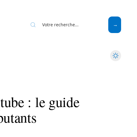
Web
ube : le guide
butants