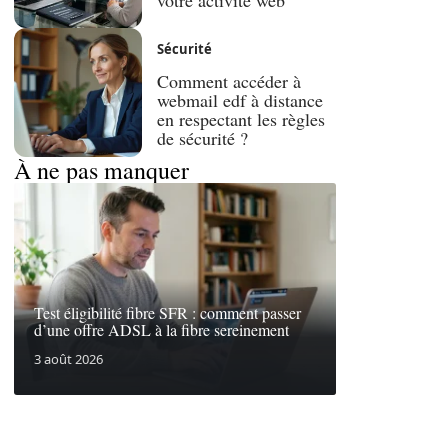
Sécurité
Comment accéder à
webmail edf à distance
en respectant les règles
de sécurité ?
À ne pas manquer
Test éligibilité fibre SFR : comment passer
d’une offre ADSL à la fibre sereinement
3 août 2026