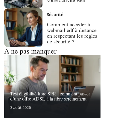
Sécurité
Comment accéder à
webmail edf à distance
en respectant les règles
de sécurité ?
À ne pas manquer
Test éligibilité fibre SFR : comment passer
d’une offre ADSL à la fibre sereinement
3 août 2026