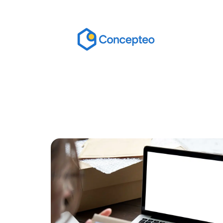
Actu
Bureautique
High-Tech
In