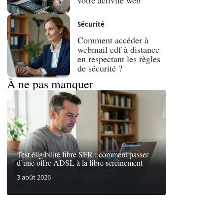
Sécurité
Comment accéder à
webmail edf à distance
en respectant les règles
de sécurité ?
À ne pas manquer
Test éligibilité fibre SFR : comment passer
d’une offre ADSL à la fibre sereinement
3 août 2026