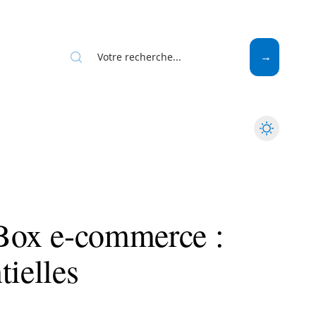
Web
 Box e-commerce :
tielles