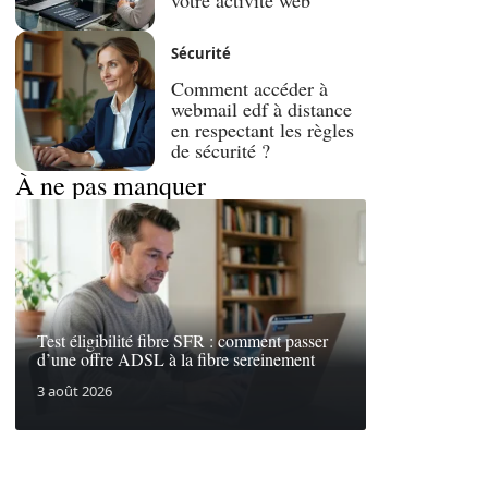
Sécurité
Comment accéder à
webmail edf à distance
en respectant les règles
de sécurité ?
À ne pas manquer
Test éligibilité fibre SFR : comment passer
d’une offre ADSL à la fibre sereinement
3 août 2026