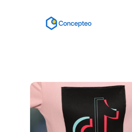
Actu
Bureautique
High-Tech
In