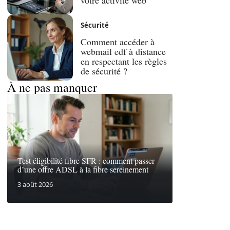
Sécurité
Comment accéder à
webmail edf à distance
en respectant les règles
de sécurité ?
À ne pas manquer
Test éligibilité fibre SFR : comment passer
d’une offre ADSL à la fibre sereinement
3 août 2026