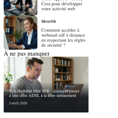
Crea pour développer
votre activité web
Sécurité
Comment accéder à
webmail edf à distance
en respectant les règles
de sécurité ?
À ne pas manquer
Test éligibilité fibre SFR : comment passer
d’une offre ADSL à la fibre sereinement
3 août 2026