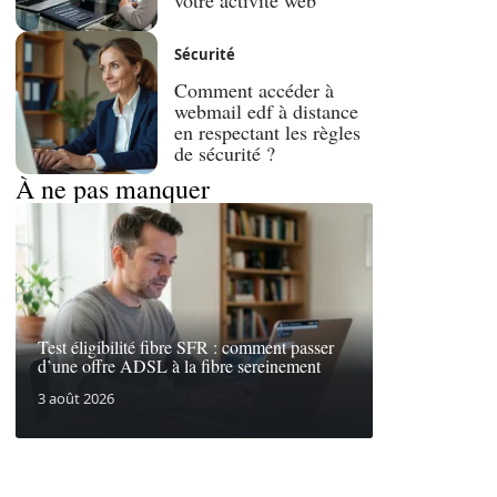
Sécurité
Comment accéder à
webmail edf à distance
en respectant les règles
de sécurité ?
À ne pas manquer
Test éligibilité fibre SFR : comment passer
d’une offre ADSL à la fibre sereinement
3 août 2026