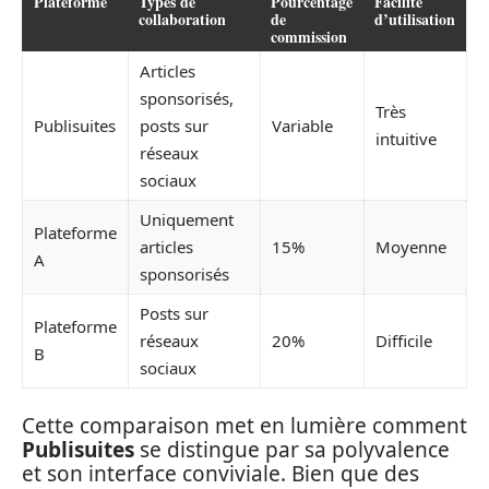
Plateforme
Types de
Pourcentage
Facilité
collaboration
de
d’utilisation
commission
Articles
sponsorisés,
Très
Publisuites
posts sur
Variable
intuitive
réseaux
sociaux
Uniquement
Plateforme
articles
15%
Moyenne
A
sponsorisés
Posts sur
Plateforme
réseaux
20%
Difficile
B
sociaux
Cette comparaison met en lumière comment
Publisuites
se distingue par sa polyvalence
et son interface conviviale. Bien que des