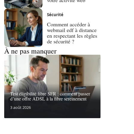
Sécurité
Comment accéder à
webmail edf à distance
en respectant les règles
de sécurité ?
À ne pas manquer
Test éligibilité fibre SFR : comment passer
d’une offre ADSL à la fibre sereinement
3 août 2026