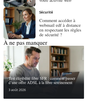
Sécurité
Comment accéder à
webmail edf à distance
en respectant les règles
de sécurité ?
À ne pas manquer
Test éligibilité fibre SFR : comment passer
d’une offre ADSL à la fibre sereinement
3 août 2026