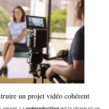
truire un projet vidéo cohérent
en amont. La
préproduction
est la phase où se